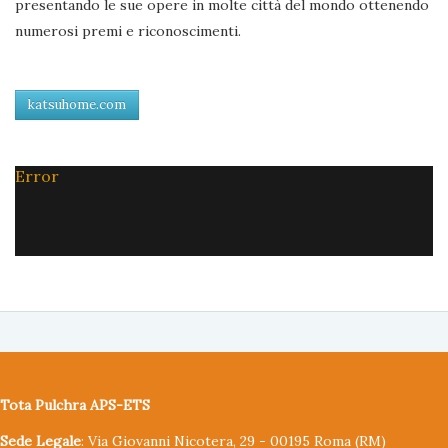
presentando le sue opere in molte città del mondo ottenendo
numerosi premi e riconoscimenti.
katsuhome.com
Error
Tota Pulchra APS-ETS
Sede Legale
: Via Giovanni Nicotera, 29 - 00195 Roma (RM)