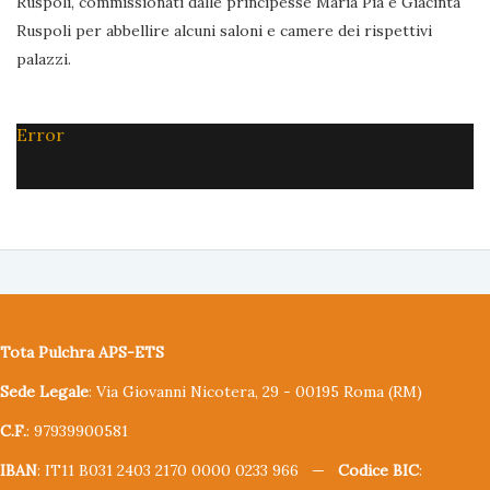
Ruspoli, commissionati dalle principesse Maria Pia e Giacinta
Ruspoli per abbellire alcuni saloni e camere dei rispettivi
palazzi.
Error
Tota Pulchra APS-ETS
Sede Legale
: Via Giovanni Nicotera, 29 - 00195 Roma (RM)
C.F.
: 97939900581
IBAN
: IT11 B031 2403 2170 0000 0233 966 —
Codice BIC
: