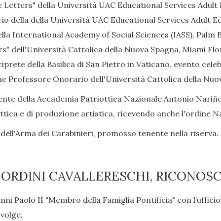
Letters" della Università UAC Educational Services Adult E
 della della Università UAC Educational Services Adult Edu
a International Academy of Social Sciences (IASS), Palm B
" dell'Università Cattolica della Nuova Spagna, Miami Flor
rete della Basilica di San Pietro in Vaticano, evento cele
e Professore Onorario dell'Università Cattolica della Nuo
te della Accademia Patriottica Nazionale Antonio Nariño 
dattica e di produzione artistica, ricevendo anche l'ordine 
dell'Arma dei Carabinieri, promosso tenente nella riserva.
 ORDINI CAVALLERESCHI, RICONOSC
i Paolo II "Membro della Famiglia Pontificia" con l’ufficio
svolge.