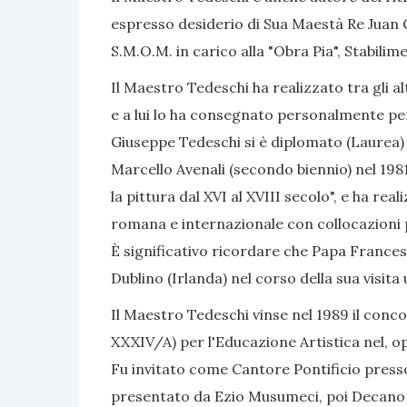
espresso desiderio di Sua Maestà Re Juan Ca
S.M.O.M. in carico alla "Obra Pia", Stabili
Il Maestro Tedeschi ha realizzato tra gli alt
e a lui lo ha consegnato personalmente per i
Giuseppe Tedeschi si è diplomato (Laurea) i
Marcello Avenali (secondo biennio) nel 1981
la pittura dal XVI al XVIII secolo", e ha rea
romana e internazionale con collocazioni 
È significativo ricordare che Papa Frances
Dublino (Irlanda) nel corso della sua visita u
Il Maestro Tedeschi vinse nel 1989 il conc
XXXIV/A) per l'Educazione Artistica nel, op
Fu invitato come Cantore Pontificio presso
presentato da Ezio Musumeci, poi Decano de