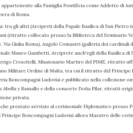
 appartenente alla Famiglia Pontificia come Addetto di Ant
pera di Roma.
a: tra gli altri (Arcipreti della Papale Basilica di San Pietro 
tani (ritratto collocato presso la Biblioteca del Seminario V
 Via Giulia Roma), Angelo Comastri (galleria dei cardinali d
nale Mauro Gambetti, Arciprete anch'egli della Basilica di 
erigo Crescitelli, Missionario Martire del PIME, ritratto uff
rano Militare Ordine di Malta, tra cui il ritratto del Prin
leria Boncompagni Ludovisi e pubblicato nella collezione omo
 Abella y Ramallo e della consorte Doña Pilar, ritratti orig
zione privata.
nche prestato servizio al cerimoniale Diplomatico presso P
l Principe Boncompagni Ludovisi allora Maestro delle ceri