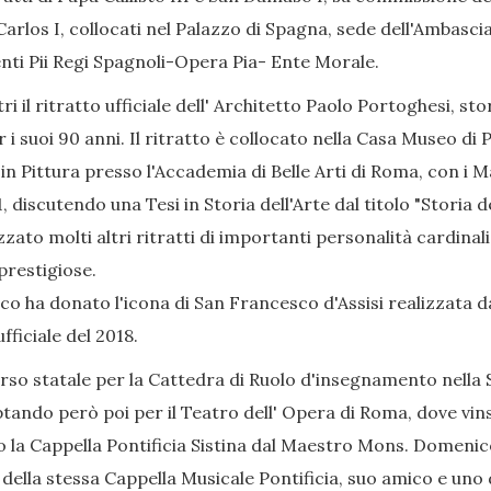
rlos I, collocati nel Palazzo di Spagna, sede dell'Ambascia
menti Pii Regi Spagnoli-Opera Pia- Ente Morale.
ri il ritratto ufficiale dell' Architetto Paolo Portoghesi, st
 suoi 90 anni. Il ritratto è collocato nella Casa Museo di P
n Pittura presso l'Accademia di Belle Arti di Roma, con i Ma
, discutendo una Tesi in Storia dell'Arte dal titolo "Storia
lizzato molti altri ritratti di importanti personalità cardina
prestigiose.
co ha donato l'icona di San Francesco d'Assisi realizzata d
fficiale del 2018.
orso statale per la Cattedra di Ruolo d'insegnamento nella 
tando però poi per il Teatro dell' Opera di Roma, dove vinse
 la Cappella Pontificia Sistina dal Maestro Mons. Domenico
lla stessa Cappella Musicale Pontificia, suo amico e uno 