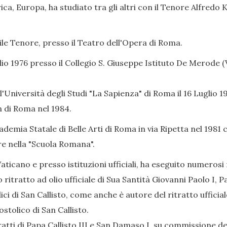
a, Europa, ha studiato tra gli altri con il Tenore Alfredo 
bile Tenore, presso il Teatro dell'Opera di Roma.
lio 1976 presso il Collegio S. Giuseppe Istituto De Merode (Vi
l'Università degli Studi "La Sapienza" di Roma il 16 Luglio
in di Roma nel 1984.
ademia Statale di Belle Arti di Roma in via Ripetta nel 1981 
re nella "Scuola Romana".
ticano e presso istituzioni ufficiali, ha eseguito numerosi r
 ritratto ad olio ufficiale di Sua Santità Giovanni Paolo I, P
ici di San Callisto, come anche è autore del ritratto uffici
ostolico di San Callisto.
atti di Papa Callisto III e San Damaso I, su commissione de