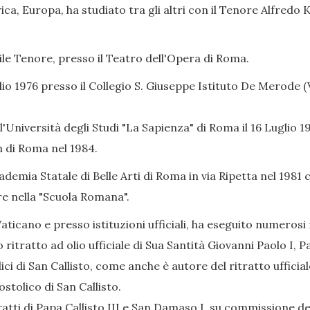
a, Europa, ha studiato tra gli altri con il Tenore Alfredo 
bile Tenore, presso il Teatro dell'Opera di Roma.
lio 1976 presso il Collegio S. Giuseppe Istituto De Merode (Vi
l'Università degli Studi "La Sapienza" di Roma il 16 Luglio
in di Roma nel 1984.
ademia Statale di Belle Arti di Roma in via Ripetta nel 1981 
re nella "Scuola Romana".
ticano e presso istituzioni ufficiali, ha eseguito numerosi r
 ritratto ad olio ufficiale di Sua Santità Giovanni Paolo I, P
ici di San Callisto, come anche è autore del ritratto uffici
ostolico di San Callisto.
atti di Papa Callisto III e San Damaso I, su commissione de