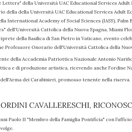
Letters" della Università UAC Educational Services Adult E
 della della Università UAC Educational Services Adult Edu
a International Academy of Social Sciences (IASS), Palm B
" dell'Università Cattolica della Nuova Spagna, Miami Flor
rete della Basilica di San Pietro in Vaticano, evento cele
e Professore Onorario dell'Università Cattolica della Nuo
te della Accademia Patriottica Nazionale Antonio Nariño 
dattica e di produzione artistica, ricevendo anche l'ordine 
dell'Arma dei Carabinieri, promosso tenente nella riserva.
 ORDINI CAVALLERESCHI, RICONOSC
i Paolo II "Membro della Famiglia Pontificia" con l’ufficio
svolge.