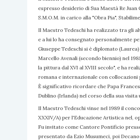
espresso desiderio di Sua Maestà Re Juan Ca
S.M.O.M. in carico alla "Obra Pia", Stabili
Il Maestro Tedeschi ha realizzato tra gli alt
e a lui lo ha consegnato personalmente per i
Giuseppe Tedeschi si è diplomato (Laurea) i
Marcello Avenali (secondo biennio) nel 1981
la pittura dal XVI al XVIII secolo", e ha rea
romana e internazionale con collocazioni 
È significativo ricordare che Papa Frances
Dublino (Irlanda) nel corso della sua visita u
Il Maestro Tedeschi vinse nel 1989 il conc
XXXIV/A) per l'Educazione Artistica nel, op
Fu invitato come Cantore Pontificio presso
presentato da Ezio Musumeci, poi Decano de