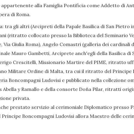
 appartenente alla Famiglia Pontificia come Addetto di Ant
pera di Roma.
a: tra gli altri (Arcipreti della Papale Basilica di San Pietro 
tani (ritratto collocato presso la Biblioteca del Seminario V
 Via Giulia Roma), Angelo Comastri (galleria dei cardinali d
nale Mauro Gambetti, Arciprete anch'egli della Basilica di 
erigo Crescitelli, Missionario Martire del PIME, ritratto uff
rano Militare Ordine di Malta, tra cui il ritratto del Prin
leria Boncompagni Ludovisi e pubblicato nella collezione omo
 Abella y Ramallo e della consorte Doña Pilar, ritratti orig
zione privata.
nche prestato servizio al cerimoniale Diplomatico presso P
l Principe Boncompagni Ludovisi allora Maestro delle ceri