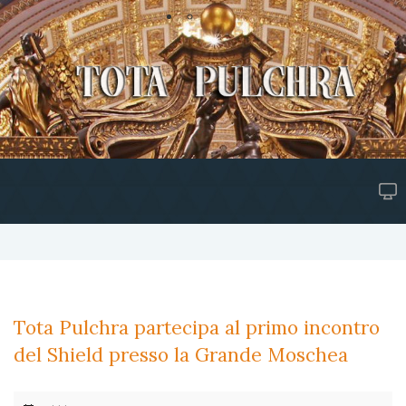
Tota Pulchra partecipa al primo incontro
del Shield presso la Grande Moschea