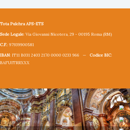
Tota Pulchra APS-ETS
Sede Legale
: Via Giovanni Nicotera, 29 - 00195 Roma (RM)
C.F.
: 97939900581
IBAN
: IT11 B031 2403 2170 0000 0233 966 —
Codice BIC
:
BAFUITRRXXX