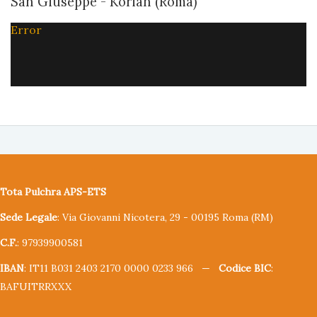
San Giuseppe - Korian (Roma)
Error
Tota Pulchra APS-ETS
Sede Legale
: Via Giovanni Nicotera, 29 - 00195 Roma (RM)
C.F.
: 97939900581
IBAN
: IT11 B031 2403 2170 0000 0233 966 —
Codice BIC
:
BAFUITRRXXX