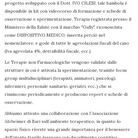
progetto sviluppato con il Dott. IVO CILESI; tale bambola è
disponibile in kit con videocorso di formazione e schede di
osservazione e sperimentazione, Terapia registrata presso il
Ministero della Salute con il marchio "Gully", riconosciuta
come DISPOSITIVO MEDICO, inserita perciò nel
nomenclatore, e gode di tutte le agevolazioni fiscali del caso
(Iva agevolata 4%, detraibilità fiscale, ecc.).
Le Terapie non Farmacologiche vengono validate dalle
strutture in cui è attivata la sperimentazione, tramite focus
group multidisciplinari (terapisti, animatori, psicologi,
infermieri, personale sanitario, geriatri, ecc..) che si
riuniscono periodicamente e producono report e schede di
osservazione.
Abbiamo attivato una collaborazione con l´Associazione
Alzheimer di Bari sull´ambiente terapeutico, in quanto lo
spazio fisico riveste una grande importanza per il benessere
dell’utente fragile (persona con decadimento cognitivo,