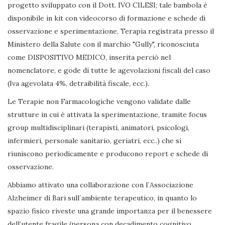
progetto sviluppato con il Dott. IVO CILESI; tale bambola è
disponibile in kit con videocorso di formazione e schede di
osservazione e sperimentazione, Terapia registrata presso il
Ministero della Salute con il marchio "Gully", riconosciuta
come DISPOSITIVO MEDICO, inserita perciò nel
nomenclatore, e gode di tutte le agevolazioni fiscali del caso
(Iva agevolata 4%, detraibilità fiscale, ecc.).
Le Terapie non Farmacologiche vengono validate dalle
strutture in cui è attivata la sperimentazione, tramite focus
group multidisciplinari (terapisti, animatori, psicologi,
infermieri, personale sanitario, geriatri, ecc..) che si
riuniscono periodicamente e producono report e schede di
osservazione.
Abbiamo attivato una collaborazione con l´Associazione
Alzheimer di Bari sull´ambiente terapeutico, in quanto lo
spazio fisico riveste una grande importanza per il benessere
dell’utente fragile (persona con decadimento cognitivo,