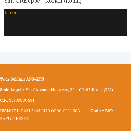
San Giuseppe - Korian (Roma)
Error
Tota Pulchra APS-ETS
Sede Legale
: Via Giovanni Nicotera, 29 - 00195 Roma (RM)
C.F.
: 97939900581
IBAN
: IT11 B031 2403 2170 0000 0233 966 —
Codice BIC
:
BAFUITRRXXX