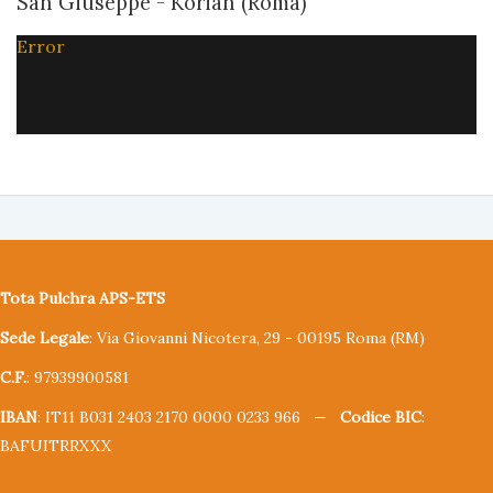
San Giuseppe - Korian (Roma)
Error
Tota Pulchra APS-ETS
Sede Legale
: Via Giovanni Nicotera, 29 - 00195 Roma (RM)
C.F.
: 97939900581
IBAN
: IT11 B031 2403 2170 0000 0233 966 —
Codice BIC
:
BAFUITRRXXX