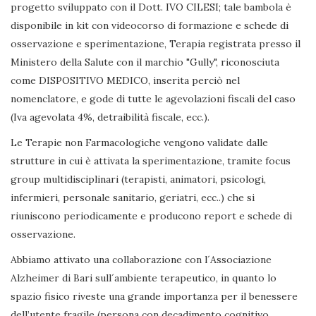
progetto sviluppato con il Dott. IVO CILESI; tale bambola è
disponibile in kit con videocorso di formazione e schede di
osservazione e sperimentazione, Terapia registrata presso il
Ministero della Salute con il marchio "Gully", riconosciuta
come DISPOSITIVO MEDICO, inserita perciò nel
nomenclatore, e gode di tutte le agevolazioni fiscali del caso
(Iva agevolata 4%, detraibilità fiscale, ecc.).
Le Terapie non Farmacologiche vengono validate dalle
strutture in cui è attivata la sperimentazione, tramite focus
group multidisciplinari (terapisti, animatori, psicologi,
infermieri, personale sanitario, geriatri, ecc..) che si
riuniscono periodicamente e producono report e schede di
osservazione.
Abbiamo attivato una collaborazione con l´Associazione
Alzheimer di Bari sull´ambiente terapeutico, in quanto lo
spazio fisico riveste una grande importanza per il benessere
dell’utente fragile (persona con decadimento cognitivo,