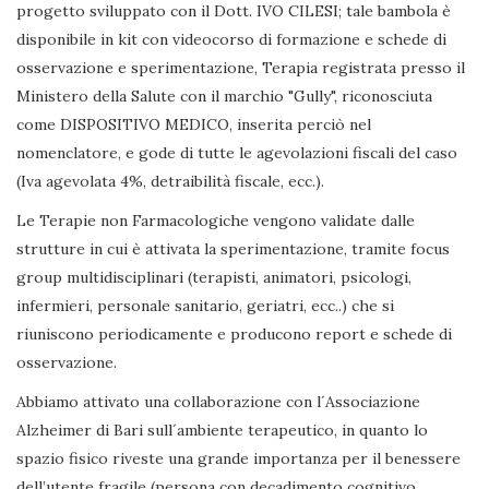
progetto sviluppato con il Dott. IVO CILESI; tale bambola è
disponibile in kit con videocorso di formazione e schede di
osservazione e sperimentazione, Terapia registrata presso il
Ministero della Salute con il marchio "Gully", riconosciuta
come DISPOSITIVO MEDICO, inserita perciò nel
nomenclatore, e gode di tutte le agevolazioni fiscali del caso
(Iva agevolata 4%, detraibilità fiscale, ecc.).
Le Terapie non Farmacologiche vengono validate dalle
strutture in cui è attivata la sperimentazione, tramite focus
group multidisciplinari (terapisti, animatori, psicologi,
infermieri, personale sanitario, geriatri, ecc..) che si
riuniscono periodicamente e producono report e schede di
osservazione.
Abbiamo attivato una collaborazione con l´Associazione
Alzheimer di Bari sull´ambiente terapeutico, in quanto lo
spazio fisico riveste una grande importanza per il benessere
dell’utente fragile (persona con decadimento cognitivo,