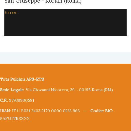
San Giuseppe - Korian (Roma)
Error
Tota Pulchra APS-ETS
Sede Legale
: Via Giovanni Nicotera, 29 - 00195 Roma (RM)
C.F.
: 97939900581
IBAN
: IT11 B031 2403 2170 0000 0233 966 —
Codice BIC
:
BAFUITRRXXX