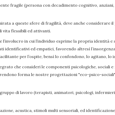
nte fragile (persona con decadimento cognitivo, anziani, di
ata a queste sfere di fragilità, deve anche considerare il
ita flessibili ed attivanti.
l’involucro in cui l’individuo esprime la propria identità e s
ati identificativi ed empatici, favorendo altresì l´insorge
cilitante per l’ospite, bensì lo confondono, lo agitano, lo i
grato che consideri le componenti psicologiche, sociali e rel
prendono forma le nostre progettazioni "eco-psico-sociali",
gruppo di lavoro (terapisti, animatori, psicologi, infermieri,
zione, acustica, stimoli multi sensoriali, ed identificazione