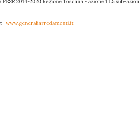
R FESR 2014-2020 Regione Toscana - azione 1.1.5 sub-azione
t :
www.generaliarredamenti.it