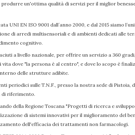
ò produrre un'ottima qualità di servizi per il miglior beness
ata UNI EN ISO 9001 dall´anno 2000, e dal 2015 siamo l´uni
ione di arredi multisensoriali e di ambienti dedicati alle 
adimento cognitivo.
iuti a livello nazionale, per offrire un servizio a 360 gradi
i vita dove "la persona è al centro", e dove lo scopo è final
nterno delle strutture adibite.
ti periodici sulle T.N.F., presso la nostra sede di Pistoia, 
 di riferimento.
Bando della Regione Toscana "Progetti di ricerca e sviluppo
izzazione di sistemi innovativi per il miglioramento del bene
alzamento dell'efficacia dei trattamenti non farmacologi.