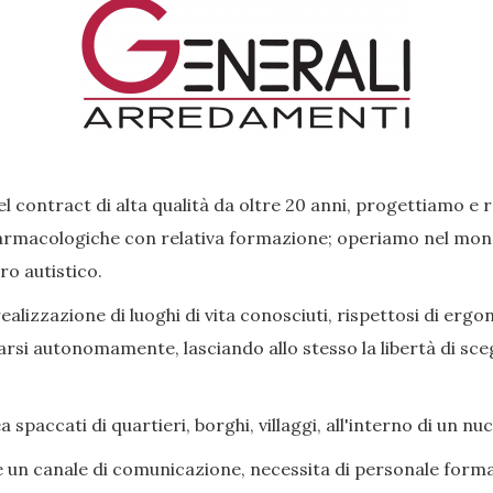
l contract di alta qualità da oltre 20 anni, progettiamo e 
rmacologiche con relativa formazione; operiamo nel mondo 
ro autistico.
lizzazione di luoghi di vita conosciuti, rispettosi di ergon
si autonomamente, lasciando allo stesso la libertà di scegl
paccati di quartieri, borghi, villaggi, all'interno di un nu
e un canale di comunicazione, necessita di personale forma