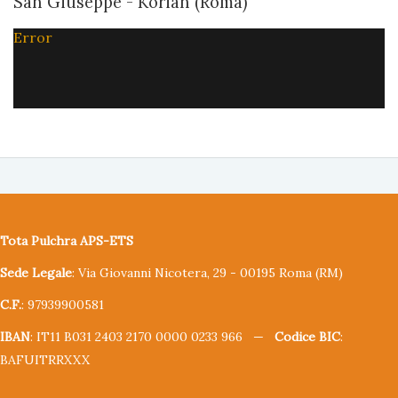
San Giuseppe - Korian (Roma)
Error
Tota Pulchra APS-ETS
Sede Legale
: Via Giovanni Nicotera, 29 - 00195 Roma (RM)
C.F.
: 97939900581
IBAN
: IT11 B031 2403 2170 0000 0233 966 —
Codice BIC
:
BAFUITRRXXX