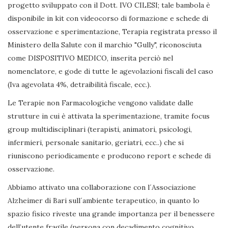
progetto sviluppato con il Dott. IVO CILESI; tale bambola è
disponibile in kit con videocorso di formazione e schede di
osservazione e sperimentazione, Terapia registrata presso il
Ministero della Salute con il marchio "Gully", riconosciuta
come DISPOSITIVO MEDICO, inserita perciò nel
nomenclatore, e gode di tutte le agevolazioni fiscali del caso
(Iva agevolata 4%, detraibilità fiscale, ecc.).
Le Terapie non Farmacologiche vengono validate dalle
strutture in cui è attivata la sperimentazione, tramite focus
group multidisciplinari (terapisti, animatori, psicologi,
infermieri, personale sanitario, geriatri, ecc..) che si
riuniscono periodicamente e producono report e schede di
osservazione.
Abbiamo attivato una collaborazione con l´Associazione
Alzheimer di Bari sull´ambiente terapeutico, in quanto lo
spazio fisico riveste una grande importanza per il benessere
dell’utente fragile (persona con decadimento cognitivo,