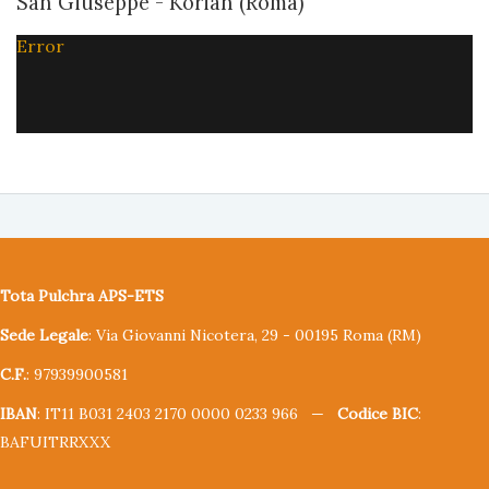
San Giuseppe - Korian (Roma)
Error
Tota Pulchra APS-ETS
Sede Legale
: Via Giovanni Nicotera, 29 - 00195 Roma (RM)
C.F.
: 97939900581
IBAN
: IT11 B031 2403 2170 0000 0233 966 —
Codice BIC
:
BAFUITRRXXX