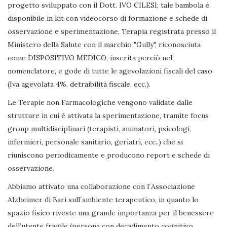
progetto sviluppato con il Dott. IVO CILESI; tale bambola è
disponibile in kit con videocorso di formazione e schede di
osservazione e sperimentazione, Terapia registrata presso il
Ministero della Salute con il marchio "Gully", riconosciuta
come DISPOSITIVO MEDICO, inserita perciò nel
nomenclatore, e gode di tutte le agevolazioni fiscali del caso
(Iva agevolata 4%, detraibilità fiscale, ecc.).
Le Terapie non Farmacologiche vengono validate dalle
strutture in cui è attivata la sperimentazione, tramite focus
group multidisciplinari (terapisti, animatori, psicologi,
infermieri, personale sanitario, geriatri, ecc..) che si
riuniscono periodicamente e producono report e schede di
osservazione.
Abbiamo attivato una collaborazione con l´Associazione
Alzheimer di Bari sull´ambiente terapeutico, in quanto lo
spazio fisico riveste una grande importanza per il benessere
dell’utente fragile (persona con decadimento cognitivo,