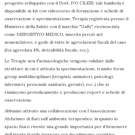
progetto sviluppato con il Dott. IVO CILESI; tale bambola è
disponibile in kit con videocorso di formazione e schede di
osservazione e sperimentazione, Terapia registrata presso il
Ministero della Salute con il marchio "Gully", riconosciuta
come DISPOSITIVO MEDICO, inserita perciò nel
nomenclatore, e gode di tutte le agevolazioni fiscali del caso
(Iva agevolata 4%, detraibilità fiscale, ecc.).
Le Terapie non Farmacologiche vengono validate dalle
strutture in cui è attivata la sperimentazione, tramite focus
group multidisciplinari (terapisti, animatori, psicologi,
infermieri, personale sanitario, geriatri, ecc..) che si
riuniscono periodicamente e producono report e schede di
osservazione.
Abbiamo attivato una collaborazione con l´Associazione
Alzheimer di Bari sull´ambiente terapeutico, in quanto lo
spazio fisico riveste una grande importanza per il benessere
dell’utente fragile (persona con decadimento cognitivo,