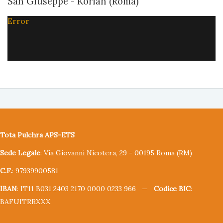
San Giuseppe - Korian (Roma)
Error
Tota Pulchra APS-ETS
Sede Legale
: Via Giovanni Nicotera, 29 - 00195 Roma (RM)
C.F.
: 97939900581
IBAN
: IT11 B031 2403 2170 0000 0233 966 —
Codice BIC
:
BAFUITRRXXX