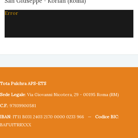
San Giuseppe - Korian (Roma)
Error
Tota Pulchra APS-ETS
Sede Legale
: Via Giovanni Nicotera, 29 - 00195 Roma (RM)
C.F.
: 97939900581
IBAN
: IT11 B031 2403 2170 0000 0233 966 —
Codice BIC
:
BAFUITRRXXX