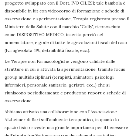
progetto sviluppato con il Dott. IVO CILESI; tale bambola è
disponibile in kit con videocorso di formazione e schede di
osservazione e sperimentazione, Terapia registrata presso il
Ministero della Salute con il marchio "Gully", riconosciuta
come DISPOSITIVO MEDICO, inserita perciò nel
nomenclatore, e gode di tutte le agevolazioni fiscali del caso
(Iva agevolata 4%, detraibilità fiscale, ecc.).
Le Terapie non Farmacologiche vengono validate dalle
strutture in cui è attivata la sperimentazione, tramite focus
group multidisciplinari (terapisti, animatori, psicologi,
infermieri, personale sanitario, geriatri, ecc..) che si
riuniscono periodicamente e producono report e schede di
osservazione.
Abbiamo attivato una collaborazione con l´Associazione
Alzheimer di Bari sull´ambiente terapeutico, in quanto lo
spazio fisico riveste una grande importanza per il benessere
dell’utente fragile (persona con decadimento cognitivo,