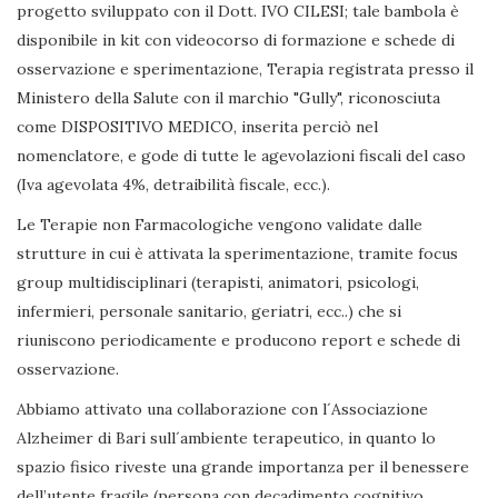
progetto sviluppato con il Dott. IVO CILESI; tale bambola è
disponibile in kit con videocorso di formazione e schede di
osservazione e sperimentazione, Terapia registrata presso il
Ministero della Salute con il marchio "Gully", riconosciuta
come DISPOSITIVO MEDICO, inserita perciò nel
nomenclatore, e gode di tutte le agevolazioni fiscali del caso
(Iva agevolata 4%, detraibilità fiscale, ecc.).
Le Terapie non Farmacologiche vengono validate dalle
strutture in cui è attivata la sperimentazione, tramite focus
group multidisciplinari (terapisti, animatori, psicologi,
infermieri, personale sanitario, geriatri, ecc..) che si
riuniscono periodicamente e producono report e schede di
osservazione.
Abbiamo attivato una collaborazione con l´Associazione
Alzheimer di Bari sull´ambiente terapeutico, in quanto lo
spazio fisico riveste una grande importanza per il benessere
dell’utente fragile (persona con decadimento cognitivo,