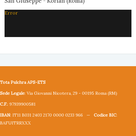
San Giuseppe - Korian (Roma)
Error
Tota Pulchra APS-ETS
Sede Legale
: Via Giovanni Nicotera, 29 - 00195 Roma (RM)
C.F.
: 97939900581
IBAN
: IT11 B031 2403 2170 0000 0233 966 —
Codice BIC
:
BAFUITRRXXX