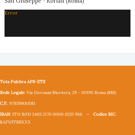
San Giuseppe - Korian (Roma)
Error
Tota Pulchra APS-ETS
Sede Legale
: Via Giovanni Nicotera, 29 - 00195 Roma (RM)
C.F.
: 97939900581
IBAN
: IT11 B031 2403 2170 0000 0233 966 —
Codice BIC
:
BAFUITRRXXX