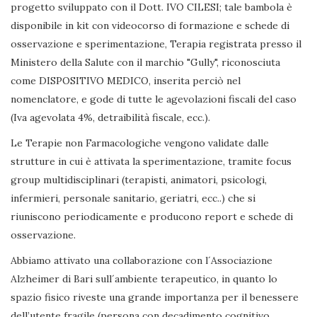
progetto sviluppato con il Dott. IVO CILESI; tale bambola è
disponibile in kit con videocorso di formazione e schede di
osservazione e sperimentazione, Terapia registrata presso il
Ministero della Salute con il marchio "Gully", riconosciuta
come DISPOSITIVO MEDICO, inserita perciò nel
nomenclatore, e gode di tutte le agevolazioni fiscali del caso
(Iva agevolata 4%, detraibilità fiscale, ecc.).
Le Terapie non Farmacologiche vengono validate dalle
strutture in cui è attivata la sperimentazione, tramite focus
group multidisciplinari (terapisti, animatori, psicologi,
infermieri, personale sanitario, geriatri, ecc..) che si
riuniscono periodicamente e producono report e schede di
osservazione.
Abbiamo attivato una collaborazione con l´Associazione
Alzheimer di Bari sull´ambiente terapeutico, in quanto lo
spazio fisico riveste una grande importanza per il benessere
dell’utente fragile (persona con decadimento cognitivo,