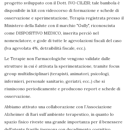
progetto sviluppato con il Dott. IVO CILESI; tale bambola è
disponibile in kit con videocorso di formazione e schede di
osservazione e sperimentazione, Terapia registrata presso il
Ministero della Salute con il marchio "Gully", riconosciuta
come DISPOSITIVO MEDICO, inserita perciò nel
nomenclatore, e gode di tutte le agevolazioni fiscali del caso
(Iva agevolata 4%, detraibilità fiscale, ecc.).
Le Terapie non Farmacologiche vengono validate dalle
strutture in cui è attivata la sperimentazione, tramite focus
group multidisciplinari (terapisti, animatori, psicologi,
infermieri, personale sanitario, geriatri, ecc..) che si
riuniscono periodicamente e producono report e schede di
osservazione.
Abbiamo attivato una collaborazione con l´Associazione
Alzheimer di Bari sull´ambiente terapeutico, in quanto lo
spazio fisico riveste una grande importanza per il benessere
dell’utente fragile (persona con decadimento cognitivo,