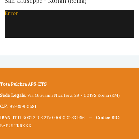
San Giuseppe - Korian (Roma)
Error
Tota Pulchra APS-ETS
Sede Legale
: Via Giovanni Nicotera, 29 - 00195 Roma (RM)
C.F.
: 97939900581
IBAN
: IT11 B031 2403 2170 0000 0233 966 —
Codice BIC
:
BAFUITRRXXX