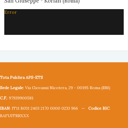
San Giuseppe - Korian (Roma)
Error
Tota Pulchra APS-ETS
Sede Legale
: Via Giovanni Nicotera, 29 - 00195 Roma (RM)
C.F.
: 97939900581
IBAN
: IT11 B031 2403 2170 0000 0233 966 —
Codice BIC
:
BAFUITRRXXX