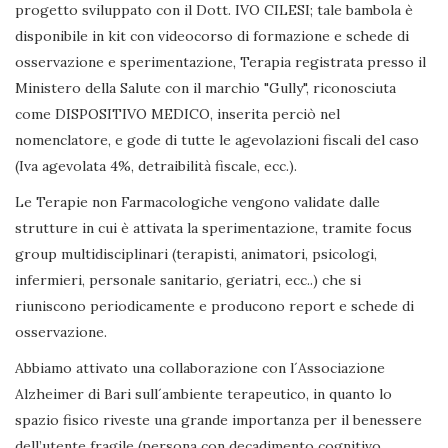
progetto sviluppato con il Dott. IVO CILESI; tale bambola è
disponibile in kit con videocorso di formazione e schede di
osservazione e sperimentazione, Terapia registrata presso il
Ministero della Salute con il marchio "Gully", riconosciuta
come DISPOSITIVO MEDICO, inserita perciò nel
nomenclatore, e gode di tutte le agevolazioni fiscali del caso
(Iva agevolata 4%, detraibilità fiscale, ecc.).
Le Terapie non Farmacologiche vengono validate dalle
strutture in cui è attivata la sperimentazione, tramite focus
group multidisciplinari (terapisti, animatori, psicologi,
infermieri, personale sanitario, geriatri, ecc..) che si
riuniscono periodicamente e producono report e schede di
osservazione.
Abbiamo attivato una collaborazione con l´Associazione
Alzheimer di Bari sull´ambiente terapeutico, in quanto lo
spazio fisico riveste una grande importanza per il benessere
dell’utente fragile (persona con decadimento cognitivo,