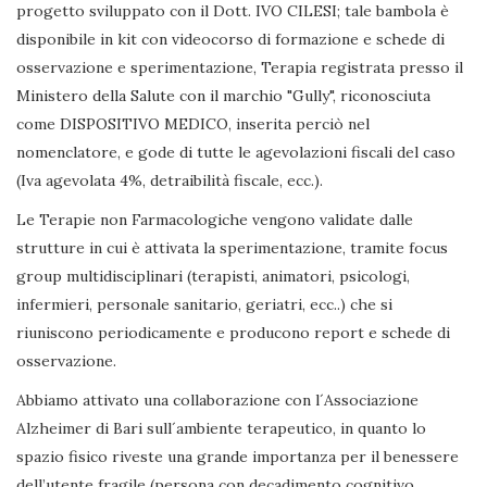
progetto sviluppato con il Dott. IVO CILESI; tale bambola è
disponibile in kit con videocorso di formazione e schede di
osservazione e sperimentazione, Terapia registrata presso il
Ministero della Salute con il marchio "Gully", riconosciuta
come DISPOSITIVO MEDICO, inserita perciò nel
nomenclatore, e gode di tutte le agevolazioni fiscali del caso
(Iva agevolata 4%, detraibilità fiscale, ecc.).
Le Terapie non Farmacologiche vengono validate dalle
strutture in cui è attivata la sperimentazione, tramite focus
group multidisciplinari (terapisti, animatori, psicologi,
infermieri, personale sanitario, geriatri, ecc..) che si
riuniscono periodicamente e producono report e schede di
osservazione.
Abbiamo attivato una collaborazione con l´Associazione
Alzheimer di Bari sull´ambiente terapeutico, in quanto lo
spazio fisico riveste una grande importanza per il benessere
dell’utente fragile (persona con decadimento cognitivo,