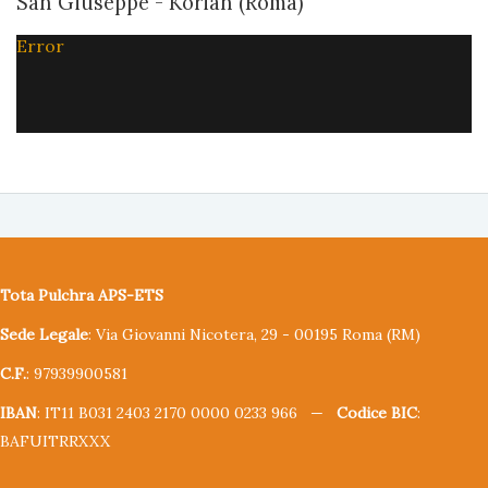
San Giuseppe - Korian (Roma)
Error
Tota Pulchra APS-ETS
Sede Legale
: Via Giovanni Nicotera, 29 - 00195 Roma (RM)
C.F.
: 97939900581
IBAN
: IT11 B031 2403 2170 0000 0233 966 —
Codice BIC
:
BAFUITRRXXX