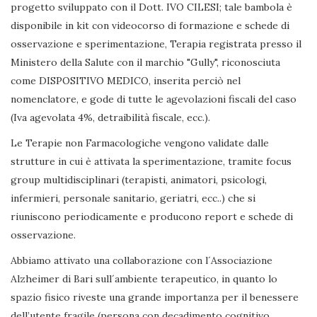
progetto sviluppato con il Dott. IVO CILESI; tale bambola è
disponibile in kit con videocorso di formazione e schede di
osservazione e sperimentazione, Terapia registrata presso il
Ministero della Salute con il marchio "Gully", riconosciuta
come DISPOSITIVO MEDICO, inserita perciò nel
nomenclatore, e gode di tutte le agevolazioni fiscali del caso
(Iva agevolata 4%, detraibilità fiscale, ecc.).
Le Terapie non Farmacologiche vengono validate dalle
strutture in cui è attivata la sperimentazione, tramite focus
group multidisciplinari (terapisti, animatori, psicologi,
infermieri, personale sanitario, geriatri, ecc..) che si
riuniscono periodicamente e producono report e schede di
osservazione.
Abbiamo attivato una collaborazione con l´Associazione
Alzheimer di Bari sull´ambiente terapeutico, in quanto lo
spazio fisico riveste una grande importanza per il benessere
dell’utente fragile (persona con decadimento cognitivo,