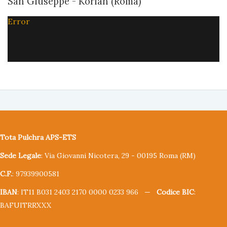
San Giuseppe - Korian (Roma)
Error
Tota Pulchra APS-ETS
Sede Legale
: Via Giovanni Nicotera, 29 - 00195 Roma (RM)
C.F.
: 97939900581
IBAN
: IT11 B031 2403 2170 0000 0233 966 —
Codice BIC
:
BAFUITRRXXX