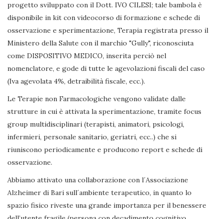
progetto sviluppato con il Dott. IVO CILESI; tale bambola è
disponibile in kit con videocorso di formazione e schede di
osservazione e sperimentazione, Terapia registrata presso il
Ministero della Salute con il marchio "Gully", riconosciuta
come DISPOSITIVO MEDICO, inserita perciò nel
nomenclatore, e gode di tutte le agevolazioni fiscali del caso
(Iva agevolata 4%, detraibilità fiscale, ecc.).
Le Terapie non Farmacologiche vengono validate dalle
strutture in cui è attivata la sperimentazione, tramite focus
group multidisciplinari (terapisti, animatori, psicologi,
infermieri, personale sanitario, geriatri, ecc..) che si
riuniscono periodicamente e producono report e schede di
osservazione.
Abbiamo attivato una collaborazione con l´Associazione
Alzheimer di Bari sull´ambiente terapeutico, in quanto lo
spazio fisico riveste una grande importanza per il benessere
dell’utente fragile (persona con decadimento cognitivo,