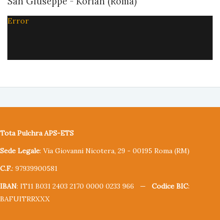
San Giuseppe - Korian (Roma)
Error
Tota Pulchra APS-ETS
Sede Legale
: Via Giovanni Nicotera, 29 - 00195 Roma (RM)
C.F.
: 97939900581
IBAN
: IT11 B031 2403 2170 0000 0233 966 —
Codice BIC
:
BAFUITRRXXX