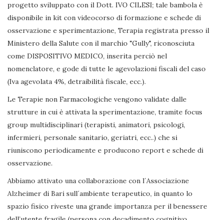
progetto sviluppato con il Dott. IVO CILESI; tale bambola è
disponibile in kit con videocorso di formazione e schede di
osservazione e sperimentazione, Terapia registrata presso il
Ministero della Salute con il marchio "Gully", riconosciuta
come DISPOSITIVO MEDICO, inserita perciò nel
nomenclatore, e gode di tutte le agevolazioni fiscali del caso
(Iva agevolata 4%, detraibilità fiscale, ecc.).
Le Terapie non Farmacologiche vengono validate dalle
strutture in cui è attivata la sperimentazione, tramite focus
group multidisciplinari (terapisti, animatori, psicologi,
infermieri, personale sanitario, geriatri, ecc..) che si
riuniscono periodicamente e producono report e schede di
osservazione.
Abbiamo attivato una collaborazione con l´Associazione
Alzheimer di Bari sull´ambiente terapeutico, in quanto lo
spazio fisico riveste una grande importanza per il benessere
dell’utente fragile (persona con decadimento cognitivo,