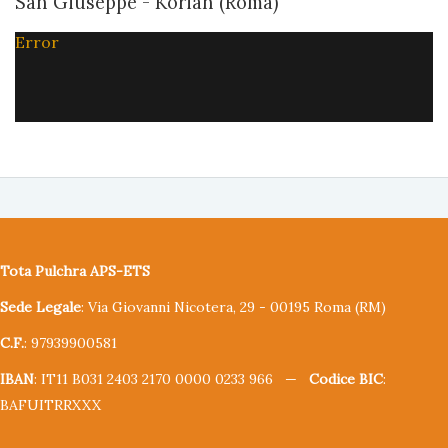
San Giuseppe - Korian (Roma)
Error
Tota Pulchra APS-ETS
Sede Legale
: Via Giovanni Nicotera, 29 - 00195 Roma (RM)
C.F.
: 97939900581
IBAN
: IT11 B031 2403 2170 0000 0233 966 —
Codice BIC
:
BAFUITRRXXX