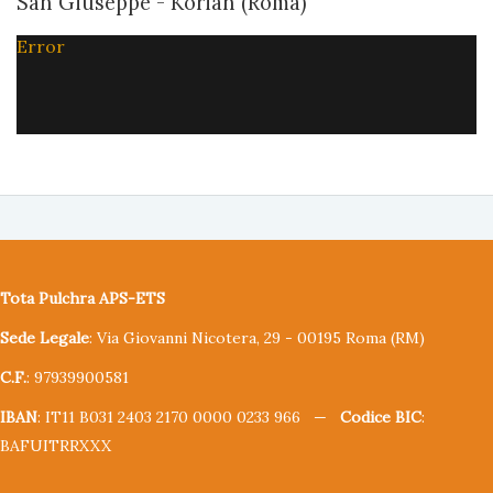
San Giuseppe - Korian (Roma)
Error
Tota Pulchra APS-ETS
Sede Legale
: Via Giovanni Nicotera, 29 - 00195 Roma (RM)
C.F.
: 97939900581
IBAN
: IT11 B031 2403 2170 0000 0233 966 —
Codice BIC
:
BAFUITRRXXX