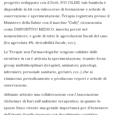
progetto sviluppato con il Dott. IVO CILESI; tale bambola è
disponibile in kit con videocorso di formazione e schede di
osservazione e sperimentazione, Terapia registrata presso il
Ministero della Salute con il marchio "Gully", riconosciuta
come DISPOSITIVO MEDICO, inserita perciò nel
nomenclatore, e gode di tutte le agevolazioni fiscali del caso
(Iva agevolata 4%, detraibilità fiscale, ecc.).
Le Terapie non Farmacologiche vengono validate dalle
strutture in cui è attivata la sperimentazione, tramite focus
group multidisciplinari (terapisti, animatori, psicologi,
infermieri, personale sanitario, geriatri, ecc..) che si
riuniscono periodicamente e producono report e schede di
osservazione.
Abbiamo attivato una collaborazione con l´Associazione
Alzheimer di Bari sull´ambiente terapeutico, in quanto lo
spazio fisico riveste una grande importanza per il benessere
dell’utente fragile (persona con decadimento cognitivo,