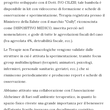
progetto sviluppato con il Dott. IVO CILESI; tale bambola è
disponibile in kit con videocorso di formazione e schede di
osservazione e sperimentazione, Terapia registrata presso il
Ministero della Salute con il marchio "Gully", riconosciuta
come DISPOSITIVO MEDICO, inserita perciò nel
nomenclatore, e gode di tutte le agevolazioni fiscali del caso
(Iva agevolata 4%, detraibilità fiscale, ecc.).
Le Terapie non Farmacologiche vengono validate dalle
strutture in cui è attivata la sperimentazione, tramite focus
group multidisciplinari (terapisti, animatori, psicologi,
infermieri, personale sanitario, geriatri, ecc..) che si
riuniscono periodicamente e producono report e schede di
osservazione.
Abbiamo attivato una collaborazione con l´Associazione
Alzheimer di Bari sull´ambiente terapeutico, in quanto lo
spazio fisico riveste una grande importanza per il benessere
dell’utente fragile (persona con decadimento cognitivo,