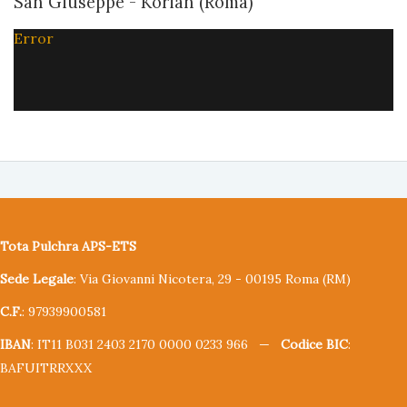
San Giuseppe - Korian (Roma)
Error
Tota Pulchra APS-ETS
Sede Legale
: Via Giovanni Nicotera, 29 - 00195 Roma (RM)
C.F.
: 97939900581
IBAN
: IT11 B031 2403 2170 0000 0233 966 —
Codice BIC
:
BAFUITRRXXX