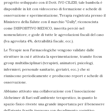
progetto sviluppato con il Dott. IVO CILESI; tale bambola è
disponibile in kit con videocorso di formazione e schede di
osservazione e sperimentazione, Terapia registrata presso il
Ministero della Salute con il marchio "Gully", riconosciuta
come DISPOSITIVO MEDICO, inserita perciò nel
nomenclatore, e gode di tutte le agevolazioni fiscali del caso
(Iva agevolata 4%, detraibilità fiscale, ecc.).
Le Terapie non Farmacologiche vengono validate dalle
strutture in cui è attivata la sperimentazione, tramite focus
group multidisciplinari (terapisti, animatori, psicologi,
infermieri, personale sanitario, geriatri, ecc..) che si
riuniscono periodicamente e producono report e schede di
osservazione.
Abbiamo attivato una collaborazione con l´Associazione
Alzheimer di Bari sull´ambiente terapeutico, in quanto lo
spazio fisico riveste una grande importanza per il benessere
dell’utente fragile (persona con decadimento cognitivo,