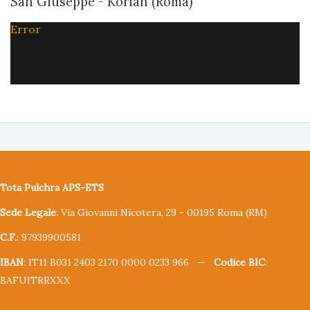
San Giuseppe - Korian (Roma)
Error
Tota Pulchra APS-ETS
Sede Legale
: Via Giovanni Nicotera, 29 - 00195 Roma (RM)
C.F.
: 97939900581
IBAN
: IT11 B031 2403 2170 0000 0233 966 —
Codice BIC
:
BAFUITRRXXX