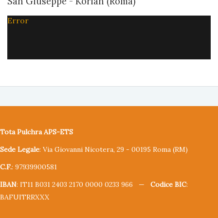
San Giuseppe - Korian (Roma)
Error
Tota Pulchra APS-ETS
Sede Legale
: Via Giovanni Nicotera, 29 - 00195 Roma (RM)
C.F.
: 97939900581
IBAN
: IT11 B031 2403 2170 0000 0233 966 —
Codice BIC
:
BAFUITRRXXX