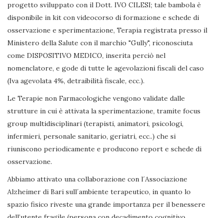
progetto sviluppato con il Dott. IVO CILESI; tale bambola è
disponibile in kit con videocorso di formazione e schede di
osservazione e sperimentazione, Terapia registrata presso il
Ministero della Salute con il marchio "Gully", riconosciuta
come DISPOSITIVO MEDICO, inserita perciò nel
nomenclatore, e gode di tutte le agevolazioni fiscali del caso
(Iva agevolata 4%, detraibilità fiscale, ecc.).
Le Terapie non Farmacologiche vengono validate dalle
strutture in cui è attivata la sperimentazione, tramite focus
group multidisciplinari (terapisti, animatori, psicologi,
infermieri, personale sanitario, geriatri, ecc..) che si
riuniscono periodicamente e producono report e schede di
osservazione.
Abbiamo attivato una collaborazione con l´Associazione
Alzheimer di Bari sull´ambiente terapeutico, in quanto lo
spazio fisico riveste una grande importanza per il benessere
dell’utente fragile (persona con decadimento cognitivo,