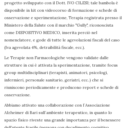
progetto sviluppato con il Dott. IVO CILESI; tale bambola è
disponibile in kit con videocorso di formazione e schede di
osservazione e sperimentazione, Terapia registrata presso il
Ministero della Salute con il marchio "Gully", riconosciuta
come DISPOSITIVO MEDICO, inserita perciò nel
nomenclatore, e gode di tutte le agevolazioni fiscali del caso
(Iva agevolata 4%, detraibilità fiscale, ecc.).
Le Terapie non Farmacologiche vengono validate dalle
strutture in cui è attivata la sperimentazione, tramite focus
group multidisciplinari (terapisti, animatori, psicologi,
infermieri, personale sanitario, geriatri, ecc..) che si
riuniscono periodicamente e producono report e schede di
osservazione.
Abbiamo attivato una collaborazione con l´Associazione
Alzheimer di Bari sull´ambiente terapeutico, in quanto lo
spazio fisico riveste una grande importanza per il benessere
dell’utente fragile (persona con decadimento cognitivo,