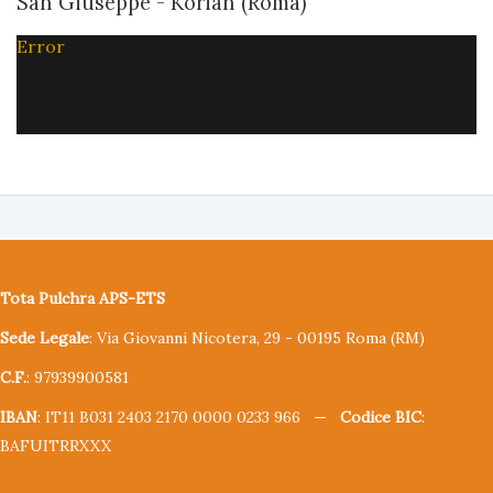
San Giuseppe - Korian (Roma)
Error
Tota Pulchra APS-ETS
Sede Legale
: Via Giovanni Nicotera, 29 - 00195 Roma (RM)
C.F.
: 97939900581
IBAN
: IT11 B031 2403 2170 0000 0233 966 —
Codice BIC
:
BAFUITRRXXX