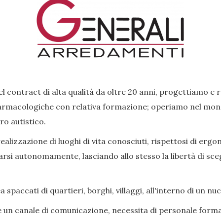
l contract di alta qualità da oltre 20 anni, progettiamo e 
rmacologiche con relativa formazione; operiamo nel mondo 
ro autistico.
lizzazione di luoghi di vita conosciuti, rispettosi di ergon
si autonomamente, lasciando allo stesso la libertà di scegl
paccati di quartieri, borghi, villaggi, all'interno di un nu
e un canale di comunicazione, necessita di personale forma