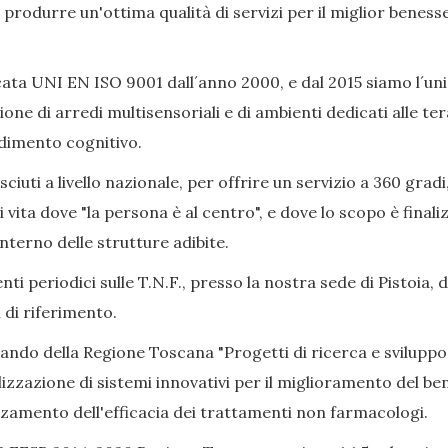
ò produrre un'ottima qualità di servizi per il miglior beness
ata UNI EN ISO 9001 dall´anno 2000, e dal 2015 siamo l´uni
ione di arredi multisensoriali e di ambienti dedicati alle 
adimento cognitivo.
iuti a livello nazionale, per offrire un servizio a 360 gradi
i vita dove "la persona è al centro", e dove lo scopo è final
nterno delle strutture adibite.
ti periodici sulle T.N.F., presso la nostra sede di Pistoia, 
 di riferimento.
Bando della Regione Toscana "Progetti di ricerca e sviluppo
izzazione di sistemi innovativi per il miglioramento del bene
alzamento dell'efficacia dei trattamenti non farmacologi.