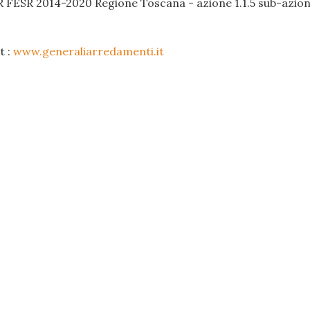
R FESR 2014-2020 Regione Toscana - azione 1.1.5 sub-azione
t :
www.generaliarredamenti.it