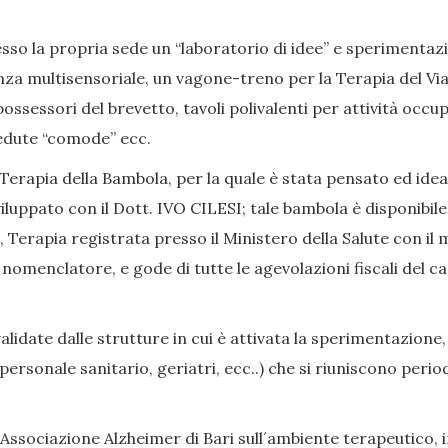
so la propria sede un “laboratorio di idee” e sperimentazion
nza multisensoriale, un vagone-treno per la Terapia del Viag
ssessori del brevetto, tavoli polivalenti per attività occup
, sedute “comode” ecc.
Terapia della Bambola, per la quale è stata pensato ed ide
iluppato con il Dott. IVO CILESI; tale bambola è disponibile
Terapia registrata presso il Ministero della Salute con il 
enclatore, e gode di tutte le agevolazioni fiscali del caso
date dalle strutture in cui è attivata la sperimentazione,
i, personale sanitario, geriatri, ecc..) che si riuniscono p
Associazione Alzheimer di Bari sull´ambiente terapeutico, in