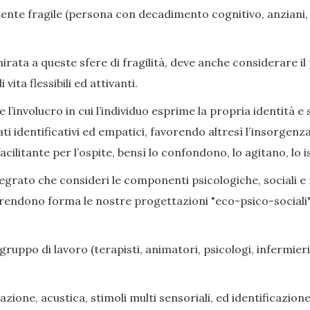
nte fragile (persona con decadimento cognitivo, anziani, di
ata a queste sfere di fragilità, deve anche considerare il
ita flessibili ed attivanti.
l’involucro in cui l’individuo esprime la propria identità e s
ati identificativi ed empatici, favorendo altresì l´insorge
cilitante per l’ospite, bensì lo confondono, lo agitano, lo i
grato che consideri le componenti psicologiche, sociali e rel
prendono forma le nostre progettazioni "eco-psico-sociali",
gruppo di lavoro (terapisti, animatori, psicologi, infermieri,
zione, acustica, stimoli multi sensoriali, ed identificazione