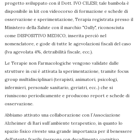
progetto sviluppato con il Dott. IVO CILESI; tale bambola è
disponibile in kit con videocorso di formazione e schede di
osservazione e sperimentazione, Terapia registrata presso il
Ministero della Salute con il marchio "Gully", riconosciuta
come DISPOSITIVO MEDICO, inserita perciò nel
nomenclatore, e gode di tutte le agevolazioni fiscali del caso
(Iva agevolata 4%, detraibilità fiscale, ecc.).
Le Terapie non Farmacologiche vengono validate dalle
strutture in cui è attivata la sperimentazione, tramite focus
group multidisciplinari (terapisti, animatori, psicologi,
infermieri, personale sanitario, geriatri, ecc..) che si
riuniscono periodicamente e producono report e schede di
osservazione.
Abbiamo attivato una collaborazione con l´Associazione
Alzheimer di Bari sull´ambiente terapeutico, in quanto lo
spazio fisico riveste una grande importanza per il benessere
dell’utente fragile (persona con decadimento cognitivo,