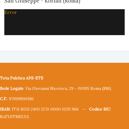
San Giuseppe - Korian (Roma)
Error
Tota Pulchra APS-ETS
Sede Legale
: Via Giovanni Nicotera, 29 - 00195 Roma (RM)
C.F.
: 97939900581
IBAN
: IT11 B031 2403 2170 0000 0233 966 —
Codice BIC
:
BAFUITRRXXX