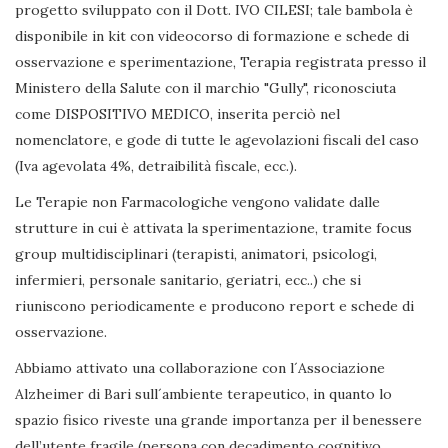
progetto sviluppato con il Dott. IVO CILESI; tale bambola è
disponibile in kit con videocorso di formazione e schede di
osservazione e sperimentazione, Terapia registrata presso il
Ministero della Salute con il marchio "Gully", riconosciuta
come DISPOSITIVO MEDICO, inserita perciò nel
nomenclatore, e gode di tutte le agevolazioni fiscali del caso
(Iva agevolata 4%, detraibilità fiscale, ecc.).
Le Terapie non Farmacologiche vengono validate dalle
strutture in cui è attivata la sperimentazione, tramite focus
group multidisciplinari (terapisti, animatori, psicologi,
infermieri, personale sanitario, geriatri, ecc..) che si
riuniscono periodicamente e producono report e schede di
osservazione.
Abbiamo attivato una collaborazione con l´Associazione
Alzheimer di Bari sull´ambiente terapeutico, in quanto lo
spazio fisico riveste una grande importanza per il benessere
dell’utente fragile (persona con decadimento cognitivo,