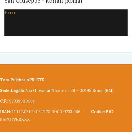
San Giuseppe - Korian (Roma)
Error
Tota Pulchra APS-ETS
Sede Legale
: Via Giovanni Nicotera, 29 - 00195 Roma (RM)
C.F.
: 97939900581
IBAN
: IT11 B031 2403 2170 0000 0233 966 —
Codice BIC
:
BAFUITRRXXX