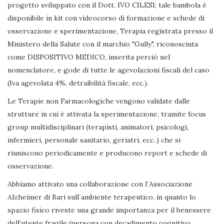
progetto sviluppato con il Dott. IVO CILESI; tale bambola è
disponibile in kit con videocorso di formazione e schede di
osservazione e sperimentazione, Terapia registrata presso il
Ministero della Salute con il marchio "Gully", riconosciuta
come DISPOSITIVO MEDICO, inserita perciò nel
nomenclatore, e gode di tutte le agevolazioni fiscali del caso
(Iva agevolata 4%, detraibilità fiscale, ecc.).
Le Terapie non Farmacologiche vengono validate dalle
strutture in cui è attivata la sperimentazione, tramite focus
group multidisciplinari (terapisti, animatori, psicologi,
infermieri, personale sanitario, geriatri, ecc..) che si
riuniscono periodicamente e producono report e schede di
osservazione.
Abbiamo attivato una collaborazione con l´Associazione
Alzheimer di Bari sull´ambiente terapeutico, in quanto lo
spazio fisico riveste una grande importanza per il benessere
dell’utente fragile (persona con decadimento cognitivo,