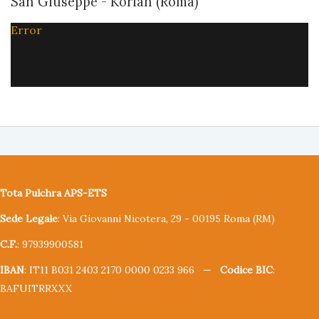
San Giuseppe - Korian (Roma)
Error
Tota Pulchra APS-ETS
Sede Legale
: Via Giovanni Nicotera, 29 - 00195 Roma (RM)
C.F.
: 97939900581
IBAN
: IT11 B031 2403 2170 0000 0233 966 —
Codice BIC
:
BAFUITRRXXX