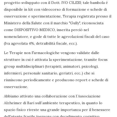
progetto sviluppato con il Dott. IVO CILESI; tale bambola è
disponibile in kit con videocorso di formazione e schede di
osservazione e sperimentazione, Terapia registrata presso il
Ministero della Salute con il marchio "Gully", riconosciuta
come DISPOSITIVO MEDICO, inserita perciò nel
nomenclatore, e gode di tutte le agevolazioni fiscali del caso
(Iva agevolata 4%, detraibilità fiscale, ecc.).
Le Terapie non Farmacologiche vengono validate dalle
strutture in cui è attivata la sperimentazione, tramite focus
group multidisciplinari (terapisti, animatori, psicologi,
infermieri, personale sanitario, geriatri, ecc..) che si
riuniscono periodicamente e producono report e schede di
osservazione.
Abbiamo attivato una collaborazione con l´Associazione
Alzheimer di Bari sull´ambiente terapeutico, in quanto lo
spazio fisico riveste una grande importanza per il benessere
dell’utente fragile (persona con decadimento cognitivo,