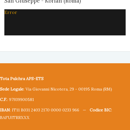
San Giuseppe - Korian (Roma)
Error
Tota Pulchra APS-ETS
Sede Legale
: Via Giovanni Nicotera, 29 - 00195 Roma (RM)
C.F.
: 97939900581
IBAN
: IT11 B031 2403 2170 0000 0233 966 —
Codice BIC
:
BAFUITRRXXX