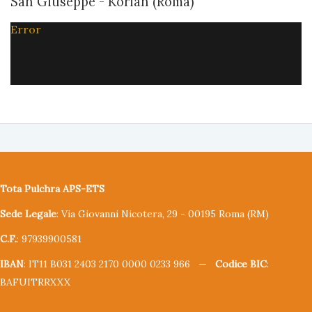
San Giuseppe - Korian (Roma)
Error
Tota Pulchra APS-ETS
Sede Legale
: Via Giovanni Nicotera, 29 - 00195 Roma (RM)
C.F.
: 97939900581
IBAN
: IT11 B031 2403 2170 0000 0233 966 —
Codice BIC
:
BAFUITRRXXX