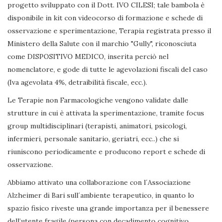
progetto sviluppato con il Dott. IVO CILESI; tale bambola è
disponibile in kit con videocorso di formazione e schede di
osservazione e sperimentazione, Terapia registrata presso il
Ministero della Salute con il marchio "Gully", riconosciuta
come DISPOSITIVO MEDICO, inserita perciò nel
nomenclatore, e gode di tutte le agevolazioni fiscali del caso
(Iva agevolata 4%, detraibilità fiscale, ecc.).
Le Terapie non Farmacologiche vengono validate dalle
strutture in cui è attivata la sperimentazione, tramite focus
group multidisciplinari (terapisti, animatori, psicologi,
infermieri, personale sanitario, geriatri, ecc..) che si
riuniscono periodicamente e producono report e schede di
osservazione.
Abbiamo attivato una collaborazione con l´Associazione
Alzheimer di Bari sull´ambiente terapeutico, in quanto lo
spazio fisico riveste una grande importanza per il benessere
dell’utente fragile (persona con decadimento cognitivo,