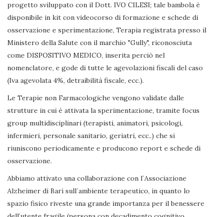
progetto sviluppato con il Dott. IVO CILESI; tale bambola è
disponibile in kit con videocorso di formazione e schede di
osservazione e sperimentazione, Terapia registrata presso il
Ministero della Salute con il marchio "Gully", riconosciuta
come DISPOSITIVO MEDICO, inserita perciò nel
nomenclatore, e gode di tutte le agevolazioni fiscali del caso
(Iva agevolata 4%, detraibilità fiscale, ecc.).
Le Terapie non Farmacologiche vengono validate dalle
strutture in cui è attivata la sperimentazione, tramite focus
group multidisciplinari (terapisti, animatori, psicologi,
infermieri, personale sanitario, geriatri, ecc..) che si
riuniscono periodicamente e producono report e schede di
osservazione.
Abbiamo attivato una collaborazione con l´Associazione
Alzheimer di Bari sull´ambiente terapeutico, in quanto lo
spazio fisico riveste una grande importanza per il benessere
dell’utente fragile (persona con decadimento cognitivo,