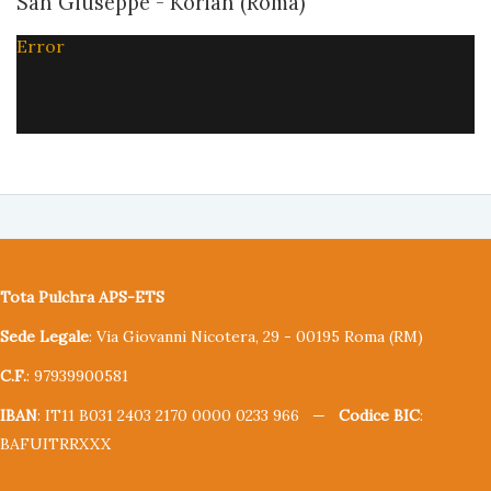
San Giuseppe - Korian (Roma)
Error
Tota Pulchra APS-ETS
Sede Legale
: Via Giovanni Nicotera, 29 - 00195 Roma (RM)
C.F.
: 97939900581
IBAN
: IT11 B031 2403 2170 0000 0233 966 —
Codice BIC
:
BAFUITRRXXX