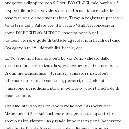
progetto sviluppato con il Dott. IVO CILESI; tale bambola è
disponibile in kit con videocorso di formazione e schede di
osservazione e sperimentazione, Terapia registrata presso il
Ministero della Salute con il marchio "Gully", riconosciuta
come DISPOSITIVO MEDICO, inserita perciò nel
nomenclatore, e gode di tutte le agevolazioni fiscali del caso
(Iva agevolata 4%, detraibilità fiscale, ecc.).
Le Terapie non Farmacologiche vengono validate dalle
strutture in cui è attivata la sperimentazione, tramite focus
group multidisciplinari (terapisti, animatori, psicologi,
infermieri, personale sanitario, geriatri, ecc..) che si
riuniscono periodicamente e producono report e schede di
osservazione.
Abbiamo attivato una collaborazione con l´Associazione
Alzheimer di Bari sull´ambiente terapeutico, in quanto lo
spazio fisico riveste una grande importanza per il benessere
dell’utente fragile (persona con decadimento cognitivo,