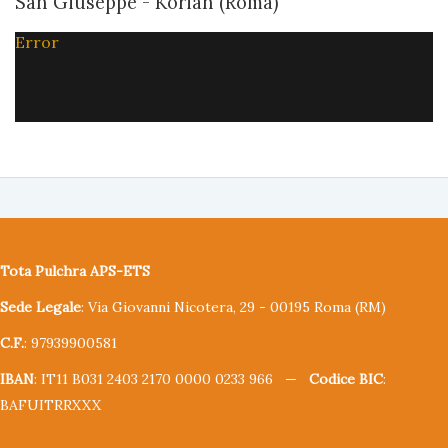
San Giuseppe - Korian (Roma)
Error
Tota Pulchra APS-ETS
Sede Legale
: Via Giovanni Nicotera, 29 - 00195 Roma (RM)
C.F.
: 97939900581
IBAN
: IT11 B031 2403 2170 0000 0233 966 —
Codice BIC
:
BAFUITRRXXX