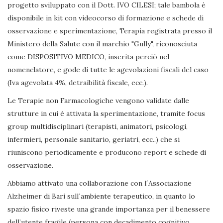
progetto sviluppato con il Dott. IVO CILESI; tale bambola è
disponibile in kit con videocorso di formazione e schede di
osservazione e sperimentazione, Terapia registrata presso il
Ministero della Salute con il marchio "Gully", riconosciuta
come DISPOSITIVO MEDICO, inserita perciò nel
nomenclatore, e gode di tutte le agevolazioni fiscali del caso
(Iva agevolata 4%, detraibilità fiscale, ecc.).
Le Terapie non Farmacologiche vengono validate dalle
strutture in cui è attivata la sperimentazione, tramite focus
group multidisciplinari (terapisti, animatori, psicologi,
infermieri, personale sanitario, geriatri, ecc..) che si
riuniscono periodicamente e producono report e schede di
osservazione.
Abbiamo attivato una collaborazione con l´Associazione
Alzheimer di Bari sull´ambiente terapeutico, in quanto lo
spazio fisico riveste una grande importanza per il benessere
dell’utente fragile (persona con decadimento cognitivo,