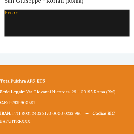
San Giuseppe - Korian (Roma)
Error
Tota Pulchra APS-ETS
Sede Legale
: Via Giovanni Nicotera, 29 - 00195 Roma (RM)
C.F.
: 97939900581
IBAN
: IT11 B031 2403 2170 0000 0233 966 —
Codice BIC
:
BAFUITRRXXX