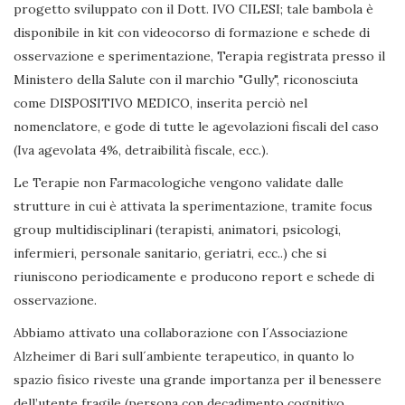
progetto sviluppato con il Dott. IVO CILESI; tale bambola è
disponibile in kit con videocorso di formazione e schede di
osservazione e sperimentazione, Terapia registrata presso il
Ministero della Salute con il marchio "Gully", riconosciuta
come DISPOSITIVO MEDICO, inserita perciò nel
nomenclatore, e gode di tutte le agevolazioni fiscali del caso
(Iva agevolata 4%, detraibilità fiscale, ecc.).
Le Terapie non Farmacologiche vengono validate dalle
strutture in cui è attivata la sperimentazione, tramite focus
group multidisciplinari (terapisti, animatori, psicologi,
infermieri, personale sanitario, geriatri, ecc..) che si
riuniscono periodicamente e producono report e schede di
osservazione.
Abbiamo attivato una collaborazione con l´Associazione
Alzheimer di Bari sull´ambiente terapeutico, in quanto lo
spazio fisico riveste una grande importanza per il benessere
dell’utente fragile (persona con decadimento cognitivo,