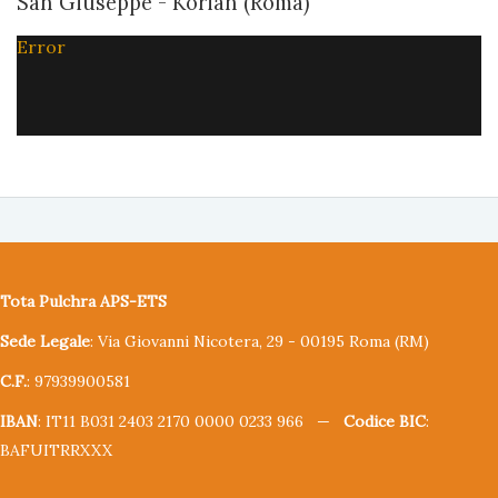
San Giuseppe - Korian (Roma)
Error
Tota Pulchra APS-ETS
Sede Legale
: Via Giovanni Nicotera, 29 - 00195 Roma (RM)
C.F.
: 97939900581
IBAN
: IT11 B031 2403 2170 0000 0233 966 —
Codice BIC
:
BAFUITRRXXX