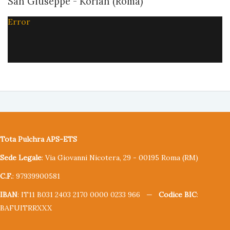
San Giuseppe - Korian (Roma)
Error
Tota Pulchra APS-ETS
Sede Legale
: Via Giovanni Nicotera, 29 - 00195 Roma (RM)
C.F.
: 97939900581
IBAN
: IT11 B031 2403 2170 0000 0233 966 —
Codice BIC
:
BAFUITRRXXX