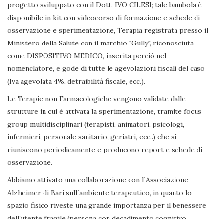
progetto sviluppato con il Dott. IVO CILESI; tale bambola è
disponibile in kit con videocorso di formazione e schede di
osservazione e sperimentazione, Terapia registrata presso il
Ministero della Salute con il marchio "Gully", riconosciuta
come DISPOSITIVO MEDICO, inserita perciò nel
nomenclatore, e gode di tutte le agevolazioni fiscali del caso
(Iva agevolata 4%, detraibilità fiscale, ecc.).
Le Terapie non Farmacologiche vengono validate dalle
strutture in cui è attivata la sperimentazione, tramite focus
group multidisciplinari (terapisti, animatori, psicologi,
infermieri, personale sanitario, geriatri, ecc..) che si
riuniscono periodicamente e producono report e schede di
osservazione.
Abbiamo attivato una collaborazione con l´Associazione
Alzheimer di Bari sull´ambiente terapeutico, in quanto lo
spazio fisico riveste una grande importanza per il benessere
dell’utente fragile (persona con decadimento cognitivo,