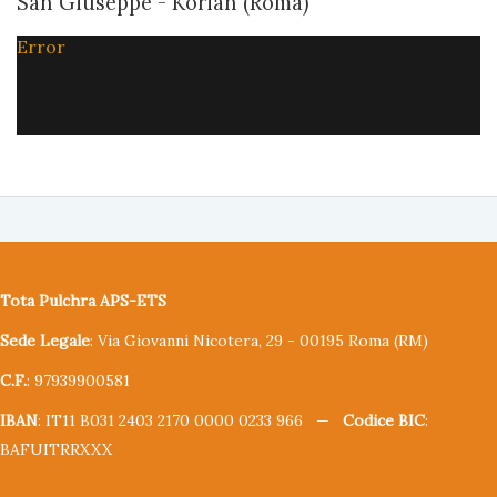
San Giuseppe - Korian (Roma)
Error
Tota Pulchra APS-ETS
Sede Legale
: Via Giovanni Nicotera, 29 - 00195 Roma (RM)
C.F.
: 97939900581
IBAN
: IT11 B031 2403 2170 0000 0233 966 —
Codice BIC
:
BAFUITRRXXX