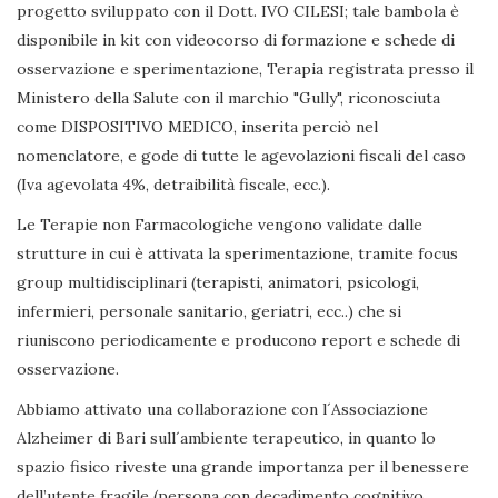
progetto sviluppato con il Dott. IVO CILESI; tale bambola è
disponibile in kit con videocorso di formazione e schede di
osservazione e sperimentazione, Terapia registrata presso il
Ministero della Salute con il marchio "Gully", riconosciuta
come DISPOSITIVO MEDICO, inserita perciò nel
nomenclatore, e gode di tutte le agevolazioni fiscali del caso
(Iva agevolata 4%, detraibilità fiscale, ecc.).
Le Terapie non Farmacologiche vengono validate dalle
strutture in cui è attivata la sperimentazione, tramite focus
group multidisciplinari (terapisti, animatori, psicologi,
infermieri, personale sanitario, geriatri, ecc..) che si
riuniscono periodicamente e producono report e schede di
osservazione.
Abbiamo attivato una collaborazione con l´Associazione
Alzheimer di Bari sull´ambiente terapeutico, in quanto lo
spazio fisico riveste una grande importanza per il benessere
dell’utente fragile (persona con decadimento cognitivo,