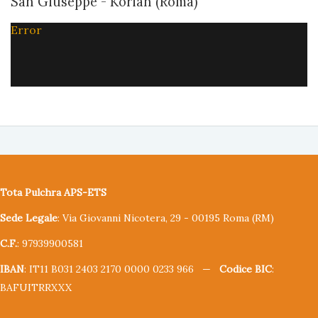
San Giuseppe - Korian (Roma)
Error
Tota Pulchra APS-ETS
Sede Legale
: Via Giovanni Nicotera, 29 - 00195 Roma (RM)
C.F.
: 97939900581
IBAN
: IT11 B031 2403 2170 0000 0233 966 —
Codice BIC
:
BAFUITRRXXX