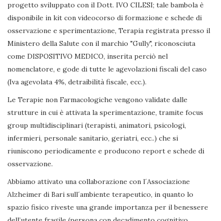
progetto sviluppato con il Dott. IVO CILESI; tale bambola è
disponibile in kit con videocorso di formazione e schede di
osservazione e sperimentazione, Terapia registrata presso il
Ministero della Salute con il marchio "Gully", riconosciuta
come DISPOSITIVO MEDICO, inserita perciò nel
nomenclatore, e gode di tutte le agevolazioni fiscali del caso
(Iva agevolata 4%, detraibilità fiscale, ecc.).
Le Terapie non Farmacologiche vengono validate dalle
strutture in cui è attivata la sperimentazione, tramite focus
group multidisciplinari (terapisti, animatori, psicologi,
infermieri, personale sanitario, geriatri, ecc..) che si
riuniscono periodicamente e producono report e schede di
osservazione.
Abbiamo attivato una collaborazione con l´Associazione
Alzheimer di Bari sull´ambiente terapeutico, in quanto lo
spazio fisico riveste una grande importanza per il benessere
dell’utente fragile (persona con decadimento cognitivo,