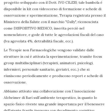
progetto sviluppato con il Dott. IVO CILESI; tale bambola è
disponibile in kit con videocorso di formazione e schede di
osservazione e sperimentazione, Terapia registrata presso il
Ministero della Salute con il marchio "Gully", riconosciuta
come DISPOSITIVO MEDICO, inserita perciò nel
nomenclatore, e gode di tutte le agevolazioni fiscali del caso
(Iva agevolata 4%, detraibilità fiscale, ecc.).
Le Terapie non Farmacologiche vengono validate dalle
strutture in cui è attivata la sperimentazione, tramite focus
group multidisciplinari (terapisti, animatori, psicologi,
infermieri, personale sanitario, geriatri, ecc..) che si
riuniscono periodicamente e producono report e schede di
osservazione.
Abbiamo attivato una collaborazione con l´Associazione
Alzheimer di Bari sull´ambiente terapeutico, in quanto lo
spazio fisico riveste una grande importanza per il benessere
dell’utente fragile (persona con decadimento cognitivo,