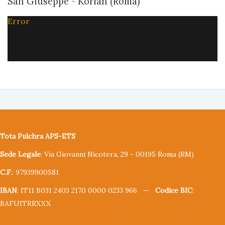
San Giuseppe - Korian (Roma)
Error
Tota Pulchra APS-ETS
Sede Legale
: Via Giovanni Nicotera, 29 - 00195 Roma (RM)
C.F.
: 97939900581
IBAN
: IT11 B031 2403 2170 0000 0233 966 —
Codice BIC
:
BAFUITRRXXX