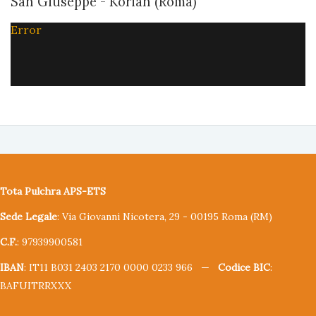
San Giuseppe - Korian (Roma)
Error
Tota Pulchra APS-ETS
Sede Legale
: Via Giovanni Nicotera, 29 - 00195 Roma (RM)
C.F.
: 97939900581
IBAN
: IT11 B031 2403 2170 0000 0233 966 —
Codice BIC
:
BAFUITRRXXX