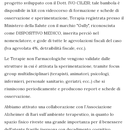
progetto sviluppato con il Dott. IVO CILESI; tale bambola è
disponibile in kit con videocorso di formazione e schede di
osservazione e sperimentazione, Terapia registrata presso il
Ministero della Salute con il marchio "Gully", riconosciuta
come DISPOSITIVO MEDICO, inserita perciò nel
nomenclatore, e gode di tutte le agevolazioni fiscali del caso
(Iva agevolata 4%, detraibilità fiscale, ecc.).
Le Terapie non Farmacologiche vengono validate dalle
strutture in cui è attivata la sperimentazione, tramite focus
group multidisciplinari (terapisti, animatori, psicologi,
infermieri, personale sanitario, geriatri, ecc..) che si
riuniscono periodicamente e producono report e schede di
osservazione.
Abbiamo attivato una collaborazione con l´Associazione
Alzheimer di Bari sull´ambiente terapeutico, in quanto lo
spazio fisico riveste una grande importanza per il benessere
dell’utente fragile (persona con decadimento cognitivo,