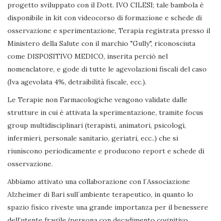
progetto sviluppato con il Dott. IVO CILESI; tale bambola è
disponibile in kit con videocorso di formazione e schede di
osservazione e sperimentazione, Terapia registrata presso il
Ministero della Salute con il marchio "Gully", riconosciuta
come DISPOSITIVO MEDICO, inserita perciò nel
nomenclatore, e gode di tutte le agevolazioni fiscali del caso
(Iva agevolata 4%, detraibilità fiscale, ecc.).
Le Terapie non Farmacologiche vengono validate dalle
strutture in cui è attivata la sperimentazione, tramite focus
group multidisciplinari (terapisti, animatori, psicologi,
infermieri, personale sanitario, geriatri, ecc..) che si
riuniscono periodicamente e producono report e schede di
osservazione.
Abbiamo attivato una collaborazione con l´Associazione
Alzheimer di Bari sull´ambiente terapeutico, in quanto lo
spazio fisico riveste una grande importanza per il benessere
dell’utente fragile (persona con decadimento cognitivo,