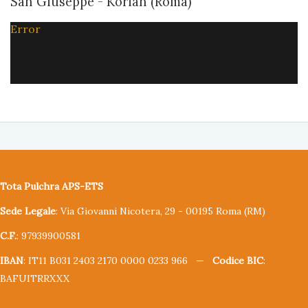
San Giuseppe - Korian (Roma)
Error
Tota Pulchra APS-ETS
Sede Legale
: Via Giovanni Nicotera, 29 - 00195 Roma (RM)
C.F.
: 97939900581
IBAN
: IT11 B031 2403 2170 0000 0233 966 —
Codice BIC
:
BAFUITRRXXX