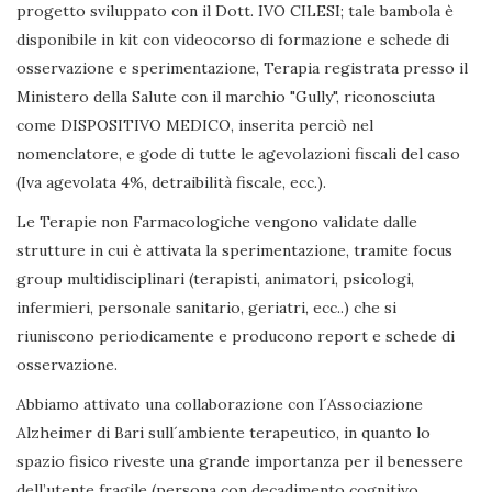
progetto sviluppato con il Dott. IVO CILESI; tale bambola è
disponibile in kit con videocorso di formazione e schede di
osservazione e sperimentazione, Terapia registrata presso il
Ministero della Salute con il marchio "Gully", riconosciuta
come DISPOSITIVO MEDICO, inserita perciò nel
nomenclatore, e gode di tutte le agevolazioni fiscali del caso
(Iva agevolata 4%, detraibilità fiscale, ecc.).
Le Terapie non Farmacologiche vengono validate dalle
strutture in cui è attivata la sperimentazione, tramite focus
group multidisciplinari (terapisti, animatori, psicologi,
infermieri, personale sanitario, geriatri, ecc..) che si
riuniscono periodicamente e producono report e schede di
osservazione.
Abbiamo attivato una collaborazione con l´Associazione
Alzheimer di Bari sull´ambiente terapeutico, in quanto lo
spazio fisico riveste una grande importanza per il benessere
dell’utente fragile (persona con decadimento cognitivo,