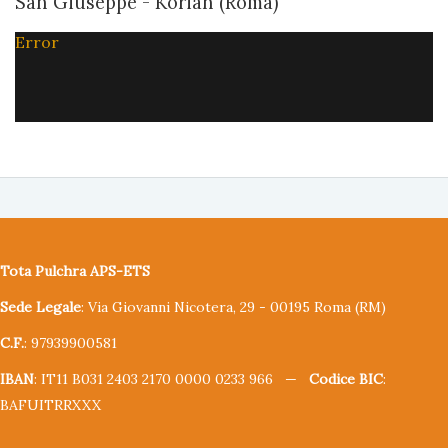
San Giuseppe - Korian (Roma)
Error
Tota Pulchra APS-ETS
Sede Legale
: Via Giovanni Nicotera, 29 - 00195 Roma (RM)
C.F.
: 97939900581
IBAN
: IT11 B031 2403 2170 0000 0233 966 —
Codice BIC
:
BAFUITRRXXX