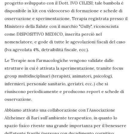
progetto sviluppato con il Dott. IVO CILESI; tale bambola è
disponibile in kit con videocorso di formazione e schede di
osservazione e sperimentazione, Terapia registrata presso il
Ministero della Salute con il marchio "Gully", riconosciuta
come DISPOSITIVO MEDICO, inserita perciò nel
nomenclatore, e gode di tutte le agevolazioni fiscali del caso
(Iva agevolata 4%, detraibilità fiscale, ecc.).
Le Terapie non Farmacologiche vengono validate dalle
strutture in cui è attivata la sperimentazione, tramite focus
group multidisciplinari (terapisti, animatori, psicologi,
infermieri, personale sanitario, geriatri, ecc..) che si
riuniscono periodicamente e producono report e schede di
osservazione.
Abbiamo attivato una collaborazione con l´Associazione
Alzheimer di Bari sull´ambiente terapeutico, in quanto lo
spazio fisico riveste una grande importanza per il benessere
dell’utente fragile (persona con decadimento cognitivo,