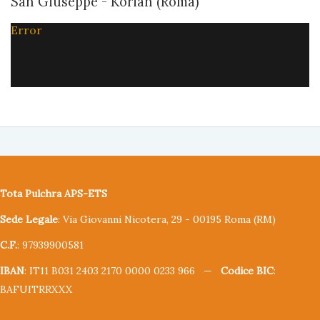
San Giuseppe - Korian (Roma)
Error
Tota Pulchra APS-ETS
Sede Legale
: Via Giovanni Nicotera, 29 - 00195 Roma (RM)
C.F.
: 97939900581
IBAN
: IT11 B031 2403 2170 0000 0233 966 —
Codice BIC
:
BAFUITRRXXX