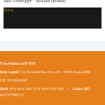
San Giuseppe - Korian (Roma)
Error
Tota Pulchra APS-ETS
Sede Legale
: Via Giovanni Nicotera, 29 - 00195 Roma (RM)
C.F.
: 97939900581
IBAN
: IT11 B031 2403 2170 0000 0233 966 —
Codice BIC
:
BAFUITRRXXX