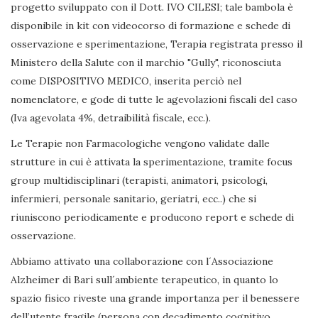
progetto sviluppato con il Dott. IVO CILESI; tale bambola è
disponibile in kit con videocorso di formazione e schede di
osservazione e sperimentazione, Terapia registrata presso il
Ministero della Salute con il marchio "Gully", riconosciuta
come DISPOSITIVO MEDICO, inserita perciò nel
nomenclatore, e gode di tutte le agevolazioni fiscali del caso
(Iva agevolata 4%, detraibilità fiscale, ecc.).
Le Terapie non Farmacologiche vengono validate dalle
strutture in cui è attivata la sperimentazione, tramite focus
group multidisciplinari (terapisti, animatori, psicologi,
infermieri, personale sanitario, geriatri, ecc..) che si
riuniscono periodicamente e producono report e schede di
osservazione.
Abbiamo attivato una collaborazione con l´Associazione
Alzheimer di Bari sull´ambiente terapeutico, in quanto lo
spazio fisico riveste una grande importanza per il benessere
dell’utente fragile (persona con decadimento cognitivo,