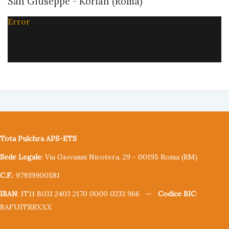
San Giuseppe - Korian (Roma)
Error
Tota Pulchra APS-ETS
Sede Legale
: Via Giovanni Nicotera, 29 - 00195 Roma (RM)
C.F.
: 97939900581
IBAN
: IT11 B031 2403 2170 0000 0233 966 —
Codice BIC
:
BAFUITRRXXX