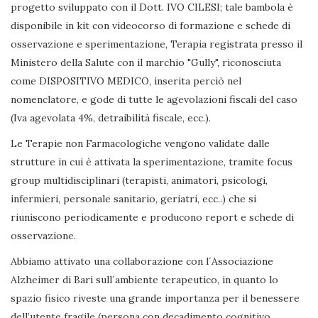
progetto sviluppato con il Dott. IVO CILESI; tale bambola è
disponibile in kit con videocorso di formazione e schede di
osservazione e sperimentazione, Terapia registrata presso il
Ministero della Salute con il marchio "Gully", riconosciuta
come DISPOSITIVO MEDICO, inserita perciò nel
nomenclatore, e gode di tutte le agevolazioni fiscali del caso
(Iva agevolata 4%, detraibilità fiscale, ecc.).
Le Terapie non Farmacologiche vengono validate dalle
strutture in cui è attivata la sperimentazione, tramite focus
group multidisciplinari (terapisti, animatori, psicologi,
infermieri, personale sanitario, geriatri, ecc..) che si
riuniscono periodicamente e producono report e schede di
osservazione.
Abbiamo attivato una collaborazione con l´Associazione
Alzheimer di Bari sull´ambiente terapeutico, in quanto lo
spazio fisico riveste una grande importanza per il benessere
dell’utente fragile (persona con decadimento cognitivo,