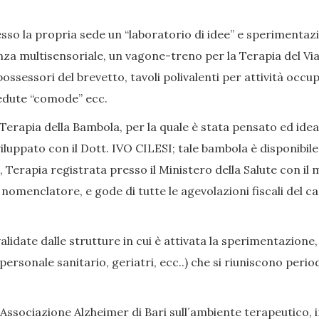
so la propria sede un “laboratorio di idee” e sperimentazion
nza multisensoriale, un vagone-treno per la Terapia del Viag
ssessori del brevetto, tavoli polivalenti per attività occup
, sedute “comode” ecc.
Terapia della Bambola, per la quale è stata pensato ed ide
iluppato con il Dott. IVO CILESI; tale bambola è disponibile
Terapia registrata presso il Ministero della Salute con il 
enclatore, e gode di tutte le agevolazioni fiscali del caso
date dalle strutture in cui è attivata la sperimentazione,
i, personale sanitario, geriatri, ecc..) che si riuniscono p
Associazione Alzheimer di Bari sull´ambiente terapeutico, in