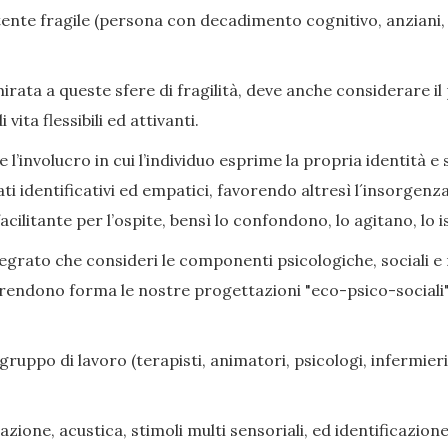
nte fragile (persona con decadimento cognitivo, anziani, di
ata a queste sfere di fragilità, deve anche considerare il
ita flessibili ed attivanti.
l’involucro in cui l’individuo esprime la propria identità e s
ati identificativi ed empatici, favorendo altresì l´insorge
cilitante per l’ospite, bensì lo confondono, lo agitano, lo i
grato che consideri le componenti psicologiche, sociali e rel
prendono forma le nostre progettazioni "eco-psico-sociali",
gruppo di lavoro (terapisti, animatori, psicologi, infermieri,
zione, acustica, stimoli multi sensoriali, ed identificazione