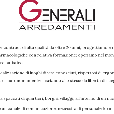
l contract di alta qualità da oltre 20 anni, progettiamo e 
rmacologiche con relativa formazione; operiamo nel mondo 
ro autistico.
lizzazione di luoghi di vita conosciuti, rispettosi di ergon
si autonomamente, lasciando allo stesso la libertà di scegl
paccati di quartieri, borghi, villaggi, all'interno di un nu
e un canale di comunicazione, necessita di personale forma