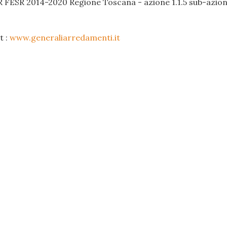
R FESR 2014-2020 Regione Toscana - azione 1.1.5 sub-azione
t :
www.generaliarredamenti.it