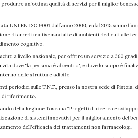
ò produrre un'ottima qualità di servizi per il miglior beness
ata UNI EN ISO 9001 dall´anno 2000, e dal 2015 siamo l´uni
ione di arredi multisensoriali e di ambienti dedicati alle 
adimento cognitivo.
iuti a livello nazionale, per offrire un servizio a 360 gradi
i vita dove "la persona è al centro", e dove lo scopo è final
nterno delle strutture adibite.
ti periodici sulle T.N.F., presso la nostra sede di Pistoia, 
 di riferimento.
Bando della Regione Toscana "Progetti di ricerca e sviluppo
izzazione di sistemi innovativi per il miglioramento del bene
alzamento dell'efficacia dei trattamenti non farmacologi.