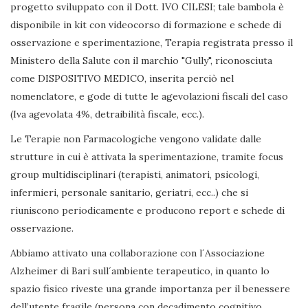
progetto sviluppato con il Dott. IVO CILESI; tale bambola è
disponibile in kit con videocorso di formazione e schede di
osservazione e sperimentazione, Terapia registrata presso il
Ministero della Salute con il marchio "Gully", riconosciuta
come DISPOSITIVO MEDICO, inserita perciò nel
nomenclatore, e gode di tutte le agevolazioni fiscali del caso
(Iva agevolata 4%, detraibilità fiscale, ecc.).
Le Terapie non Farmacologiche vengono validate dalle
strutture in cui è attivata la sperimentazione, tramite focus
group multidisciplinari (terapisti, animatori, psicologi,
infermieri, personale sanitario, geriatri, ecc..) che si
riuniscono periodicamente e producono report e schede di
osservazione.
Abbiamo attivato una collaborazione con l´Associazione
Alzheimer di Bari sull´ambiente terapeutico, in quanto lo
spazio fisico riveste una grande importanza per il benessere
dell’utente fragile (persona con decadimento cognitivo,