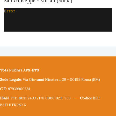
San Giuseppe - Korian (Roma)
Error
Tota Pulchra APS-ETS
Sede Legale
: Via Giovanni Nicotera, 29 - 00195 Roma (RM)
C.F.
: 97939900581
IBAN
: IT11 B031 2403 2170 0000 0233 966 —
Codice BIC
:
BAFUITRRXXX