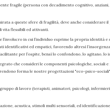
nte fragile (persona con decadimento cognitivo, anziani, di
ata a queste sfere di fragilità, deve anche considerare il
ita flessibili ed attivanti.
l’involucro in cui l’individuo esprime la propria identità e s
ati identificativi ed empatici, favorendo altresì l´insorge
cilitante per l’ospite, bensì lo confondono, lo agitano, lo i
grato che consideri le componenti psicologiche, sociali e rel
prendono forma le nostre progettazioni "eco-psico-sociali",
gruppo di lavoro (terapisti, animatori, psicologi, infermieri,
zione, acustica, stimoli multi sensoriali, ed identificazione