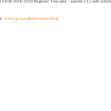
R FESR 2014-2020 Regione Toscana - azione 1.1.5 sub-azione
t :
www.generaliarredamenti.it