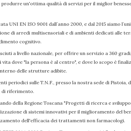
ò produrre un'ottima qualità di servizi per il miglior beness
ata UNI EN ISO 9001 dall´anno 2000, e dal 2015 siamo l´uni
ione di arredi multisensoriali e di ambienti dedicati alle 
adimento cognitivo.
iuti a livello nazionale, per offrire un servizio a 360 gradi
i vita dove "la persona è al centro", e dove lo scopo è final
nterno delle strutture adibite.
ti periodici sulle T.N.F., presso la nostra sede di Pistoia, 
 di riferimento.
Bando della Regione Toscana "Progetti di ricerca e sviluppo
izzazione di sistemi innovativi per il miglioramento del bene
alzamento dell'efficacia dei trattamenti non farmacologi.