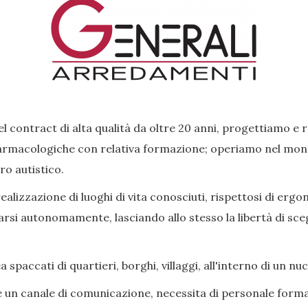
l contract di alta qualità da oltre 20 anni, progettiamo e 
rmacologiche con relativa formazione; operiamo nel mondo 
ro autistico.
lizzazione di luoghi di vita conosciuti, rispettosi di ergon
si autonomamente, lasciando allo stesso la libertà di scegl
paccati di quartieri, borghi, villaggi, all'interno di un nu
e un canale di comunicazione, necessita di personale forma