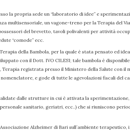
so la propria sede un “laboratorio di idee” e sperimentazion
nza multisensoriale, un vagone-treno per la Terapia del Viag
ssessori del brevetto, tavoli polivalenti per attività occup
, sedute “comode” ecc.
Terapia della Bambola, per la quale è stata pensato ed ide
iluppato con il Dott. IVO CILESI; tale bambola è disponibile
Terapia registrata presso il Ministero della Salute con il 
enclatore, e gode di tutte le agevolazioni fiscali del caso
date dalle strutture in cui è attivata la sperimentazione,
i, personale sanitario, geriatri, ecc..) che si riuniscono p
Associazione Alzheimer di Bari sull´ambiente terapeutico, in